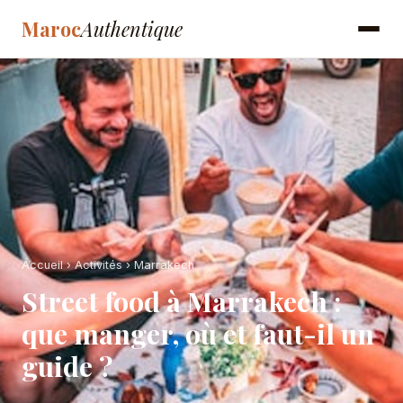
Maroc
Authentique
Accueil
›
Activités
›
Marrakech
Street food à Marrakech :
que manger, où et faut-il un
guide ?