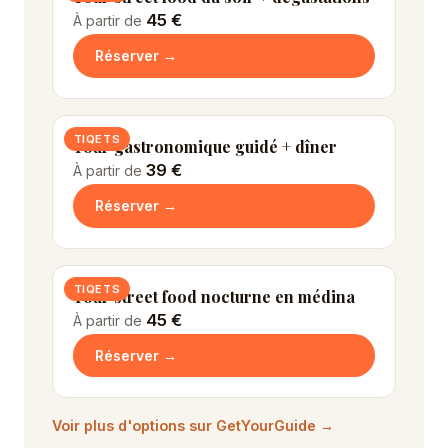
45 €
À partir de
Réserver →
TIQETS
Tour gastronomique guidé + dîner
39 €
À partir de
Réserver →
TIQETS
Tour street food nocturne en médina
45 €
À partir de
Réserver →
Voir plus d'options sur GetYourGuide →