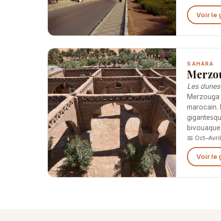
Voir le
SAHARA
Merzo
Les dunes
Merzouga e
marocain.
gigantesqu
bivouaque
📅 Oct–Avri
Voir le