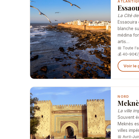
ATLANTIQ
Essaou
La Cité de
Essaouira 
blanche su
médina for
artis…
📅 Toute l'
💰 40–90€/
Voir le
NORD
Meknè
La ville i
Souvent éc
Meknès est
villes impé
📅 Avril–Ju