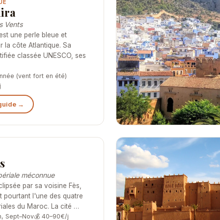
UE
ira
s Vents
est une perle bleue et
r la côte Atlantique. Sa
tifiée classée UNESCO, ses
année (vent fort en été)
j
 guide →
s
mpériale méconnue
lipsée par sa voisine Fès,
 pourtant l'une des quatre
riales du Maroc. La cité …
in, Sept–Nov
💰 40–90€/j