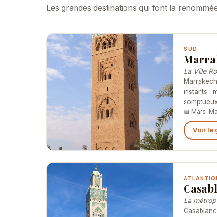
Les grandes destinations qui font la renomm
SUD
Marra
La Ville R
Marrakech
instants : 
somptueux,
📅 Mars–Ma
Voir le
ATLANTIQ
Casab
La métrop
Casablanca