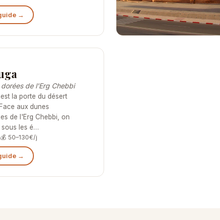
 guide →
uga
 dorées de l'Erg Chebbi
st la porte du désert
 Face aux dunes
es de l'Erg Chebbi, on
 sous les é…
l
💰 50–130€/j
 guide →