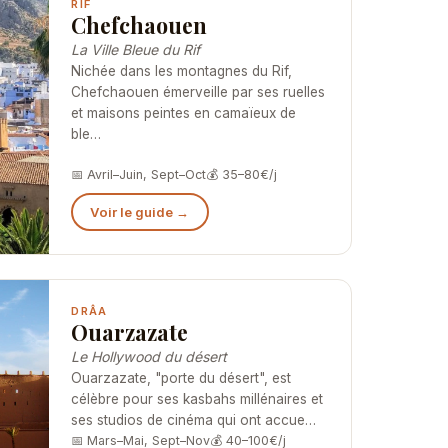
RIF
Chefchaouen
La Ville Bleue du Rif
Nichée dans les montagnes du Rif,
Chefchaouen émerveille par ses ruelles
et maisons peintes en camaïeux de
ble…
📅 Avril–Juin, Sept–Oct
💰 35–80€/j
Voir le guide →
DRÂA
Ouarzazate
Le Hollywood du désert
Ouarzazate, "porte du désert", est
célèbre pour ses kasbahs millénaires et
ses studios de cinéma qui ont accue…
📅 Mars–Mai, Sept–Nov
💰 40–100€/j