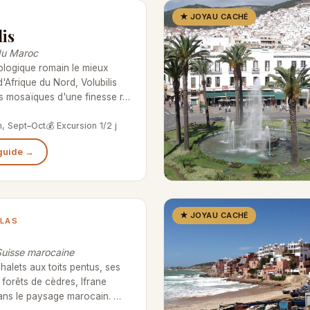
★ JOYAU CACHÉ
lis
du Maroc
ologique romain le mieux
'Afrique du Nord, Volubilis
s mosaïques d'une finesse r…
in, Sept–Oct
💰 Excursion 1/2 j
 guide →
★ JOYAU CACHÉ
LAS
Suisse marocaine
halets aux toits pentus, ses
 forêts de cèdres, Ifrane
ans le paysage marocain. …