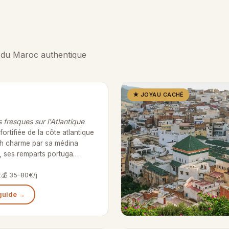
es du Maroc authentique
★ JOYAU CACHÉ
s fresques sur l'Atlantique
e fortifiée de la côte atlantique
ah charme par sa médina
, ses remparts portuga…
t
💰 35–80€/j
 guide →