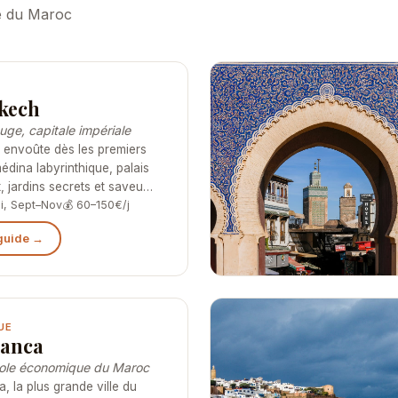
ée du Maroc
kech
ouge, capitale impériale
 envoûte dès les premiers
médina labyrinthique, palais
 jardins secrets et saveu…
i, Sept–Nov
💰 60–150€/j
 guide →
UE
lanca
ole économique du Maroc
, la plus grande ville du