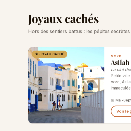
Joyaux cachés
Hors des sentiers battus : les pépites secrèt
★ JOYAU CACHÉ
NORD
Asilah
La cité de
Petite vill
nord, Asil
immaculée
📅 Mai–Sep
Voir le