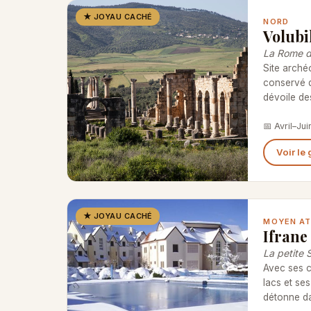
★ JOYAU CACHÉ
NORD
Volubi
La Rome 
Site arché
conservé d
dévoile de
📅 Avril–Ju
Voir le
★ JOYAU CACHÉ
MOYEN AT
Ifrane
La petite 
Avec ses c
lacs et ses
détonne d