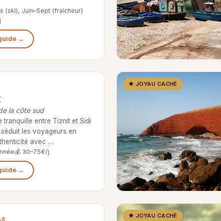
 (ski), Juin–Sept (fraîcheur)
j
 guide →
★ JOYAU CACHÉ
t
de la côte sud
e tranquille entre Tiznit et Sidi
ft séduit les voyageurs en
thenticité avec …
année
💰 30–75€/j
 guide →
★ JOYAU CACHÉ
AS