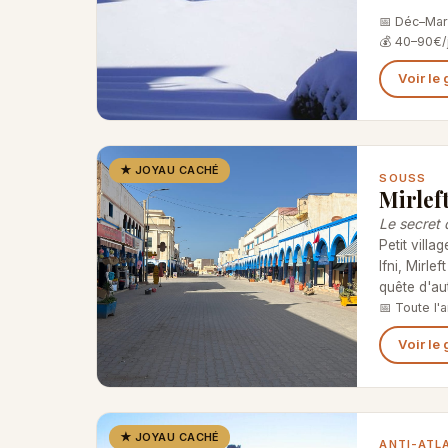
📅 Déc–Mars
💰 40–90€/
Voir le
★ JOYAU CACHÉ
SOUSS
Mirlef
Le secret 
Petit villag
Ifni, Mirle
quête d'au
📅 Toute l'
Voir le
★ JOYAU CACHÉ
ANTI-ATL