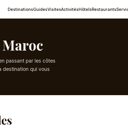
Destinations
Guides
Visites
Activités
Hôtels
Restaurants
Servi
u Maroc
 en passant par les côtes
la destination qui vous
les