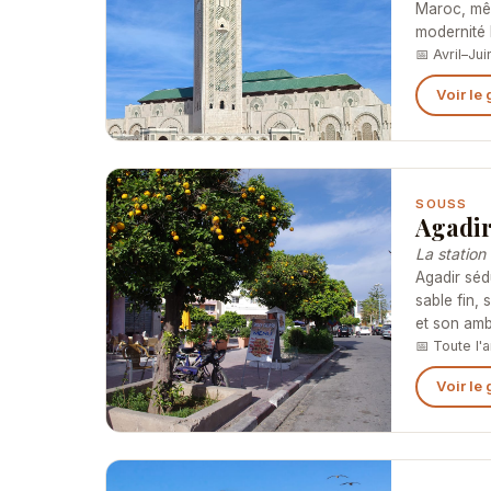
Maroc, mêl
modernité 
📅 Avril–Ju
Voir le
SOUSS
Agadi
La station
Agadir séd
sable fin,
et son amb
📅 Toute l'
Voir le