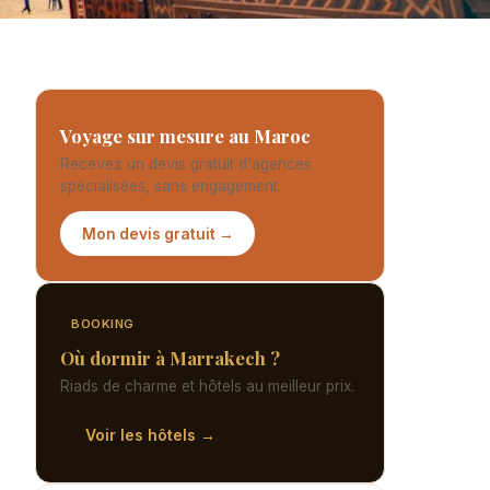
Voyage sur mesure au Maroc
Recevez un devis gratuit d'agences
spécialisées, sans engagement.
Mon devis gratuit →
BOOKING
Où dormir à Marrakech ?
Riads de charme et hôtels au meilleur prix.
Voir les hôtels →