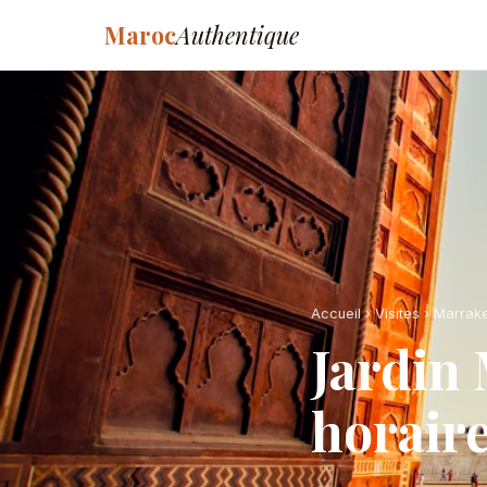
Maroc
Authentique
Accueil
›
Visites
›
Marrak
Jardin 
horaire