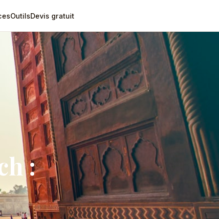
ces
Outils
Devis gratuit
ch :