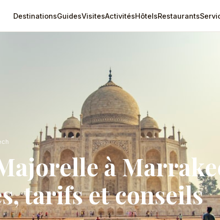
Destinations
Guides
Visites
Activités
Hôtels
Restaurants
Servi
ech
Majorelle à Marrake
s, tarifs et conseils