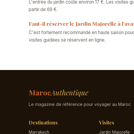
L'entrée du jardin coûte environ 17 €. Les visites 
partir de 69 €.
Faut-il réserver le Jardin Majorelle à l'av
C'est fortement recommandé en haute saison pour év
visites guidées se réservent en ligne.
Maroc
Authentique
Le magazine de référence pour voyager au Maroc
Destinations
Visites
Marrakech
Jardin Majorelle