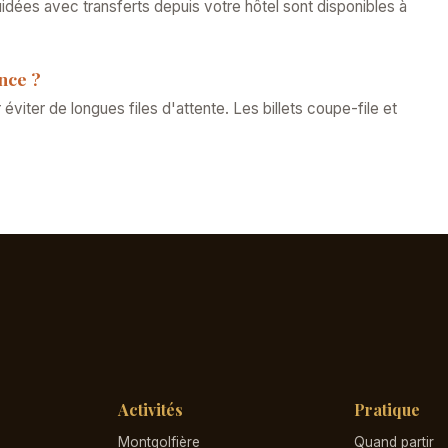
guidées avec transferts depuis votre hôtel sont disponibles à
ance ?
iter de longues files d'attente. Les billets coupe-file et
Activités
Pratique
Montgolfière
Quand partir