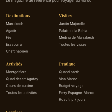
Le magazine de référence pour voyager au Maroc
Destinations
Visites
Marrakech
Jardin Majorelle
Agadir
Palais de la Bahia
Fès
Médina de Marrakech
Essaouira
Toutes les visites
Chefchaouen
Activités
Pratique
Montgolfière
Quand partir
Quad désert Agafay
Visa Maroc
Cours de cuisine
Budget voyage
Toutes les activités
Ferry Espagne–Maroc
Road trip 7 jours