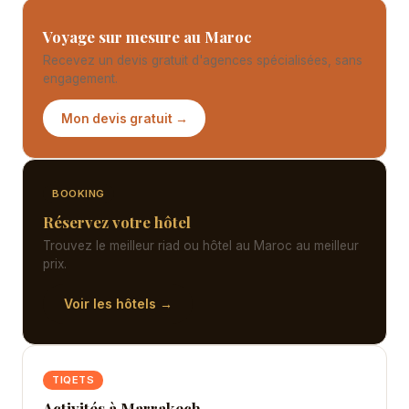
Voyage sur mesure au Maroc
Recevez un devis gratuit d'agences spécialisées, sans
engagement.
Mon devis gratuit →
BOOKING
Réservez votre hôtel
Trouvez le meilleur riad ou hôtel au Maroc au meilleur
prix.
Voir les hôtels →
TIQETS
Activités à Marrakech