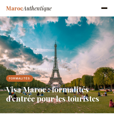
Maroc
Authentique
Accueil
›
Voyage pratique
› Formalités
FORMALITÉS
Visa Maroc : formalités
d'entrée pour les touristes