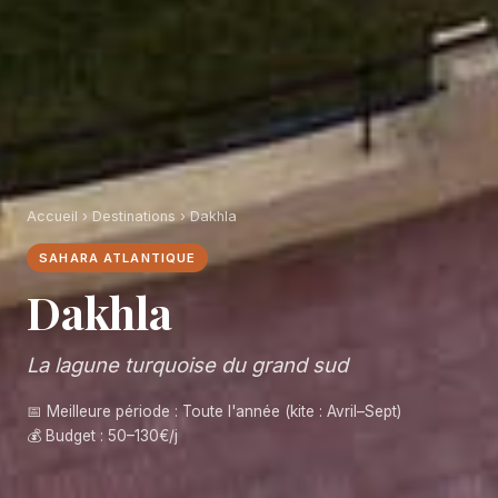
Accueil
›
Destinations
› Dakhla
SAHARA ATLANTIQUE
Dakhla
La lagune turquoise du grand sud
📅 Meilleure période : Toute l'année (kite : Avril–Sept)
💰 Budget : 50–130€/j