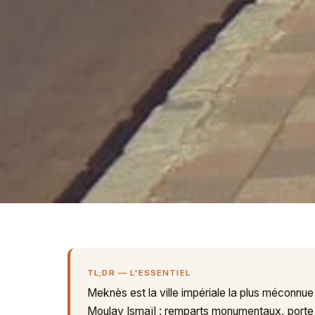
TL;DR — L'ESSENTIEL
Meknès est la ville impériale la plus méconnue
Moulay Ismaïl : remparts monumentaux, porte 