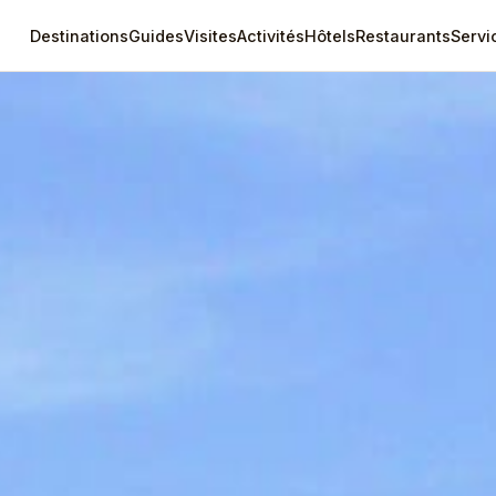
Destinations
Guides
Visites
Activités
Hôtels
Restaurants
Servi