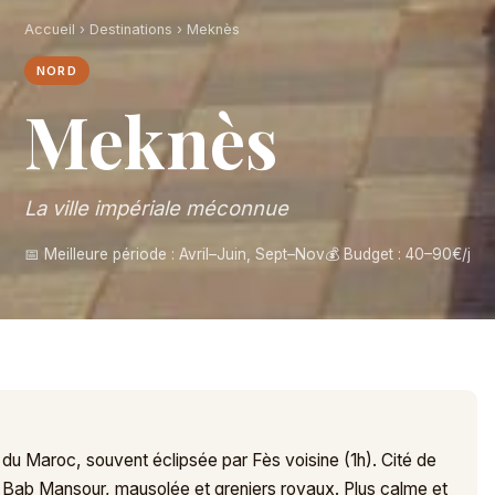
Accueil
›
Destinations
› Meknès
NORD
Meknès
La ville impériale méconnue
📅 Meilleure période : Avril–Juin, Sept–Nov
💰 Budget : 40–90€/j
 du Maroc, souvent éclipsée par Fès voisine (1h). Cité de
Bab Mansour, mausolée et greniers royaux. Plus calme et