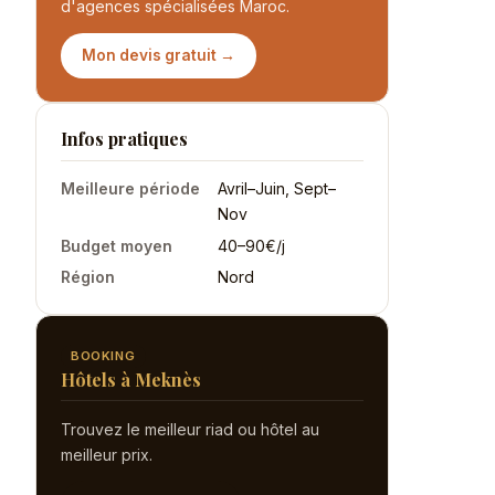
d'agences spécialisées Maroc.
Mon devis gratuit →
Infos pratiques
Meilleure période
Avril–Juin, Sept–
Nov
Budget moyen
40–90€/j
Région
Nord
BOOKING
Hôtels à Meknès
Trouvez le meilleur riad ou hôtel au
meilleur prix.