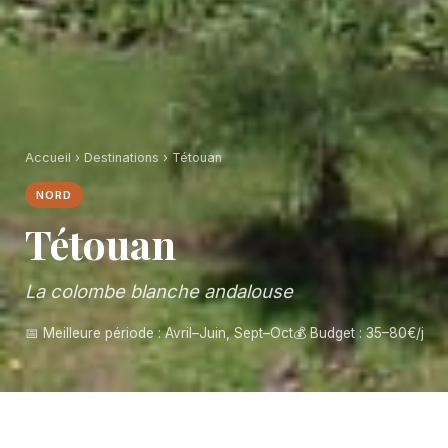
Accueil
›
Destinations
› Tétouan
NORD
Tétouan
La colombe blanche andalouse
📅 Meilleure période : Avril–Juin, Sept–Oct
💰 Budget : 35–80€/j