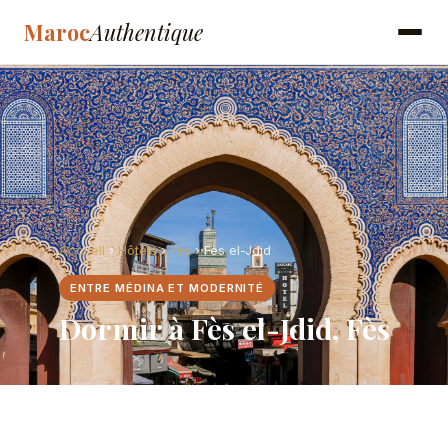
Maroc
Authentique
Accueil
›
Hôtels
›
Fès
› Fès el-Jdid
ENTRE MÉDINA ET MODERNITÉ
Dormir à Fès el-Jdid, Fès