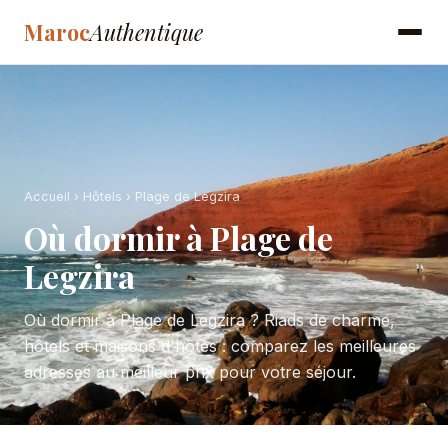
Maroc
Authentique
Accueil
›
Hôtels
› Plage de Legzira
Où dormir à Plage de
Legzira
Où dormir à Plage de Legzira ? Riads de charme,
hôtels et maisons d'hôtes : comparez les meilleures
adresses au meilleur prix pour votre séjour.