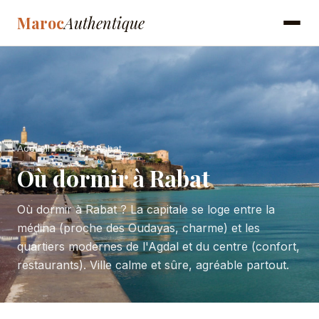
Maroc
Authentique
Accueil
›
Hôtels
› Rabat
Où dormir à Rabat
Où dormir à Rabat ? La capitale se loge entre la
médina (proche des Oudayas, charme) et les
quartiers modernes de l'Agdal et du centre (confort,
restaurants). Ville calme et sûre, agréable partout.