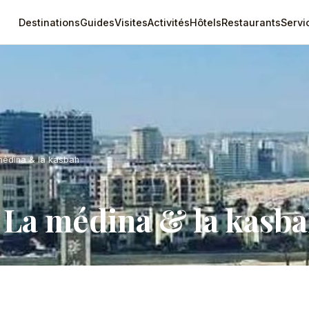
Destinations
Guides
Visites
Activités
Hôtels
Restaurants
Servi
médina & la kasbah
 La médina & la kasba