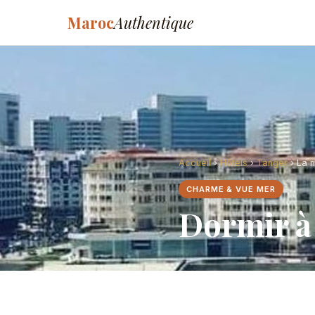
Maroc
Authentique
Accueil
›
Hôtels
›
Tanger
› La 
CHARME & VUE MER
Dormir à