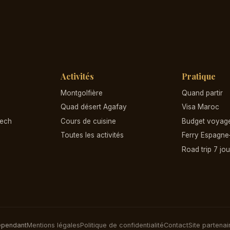
Activités
Pratique
Montgolfière
Quand partir
Quad désert Agafay
Visa Maroc
kech
Cours de cuisine
Budget voyag
Toutes les activités
Ferry Espagn
Road trip 7 jou
épendant
Mentions légales
Politique de confidentialité
Contact
Site partenai