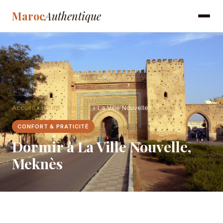
Maroc
Authentique
Accueil
›
Hôtels
›
Meknès
› La Ville Nouvelle
CONFORT & PRATICITÉ
Dormir à La Ville Nouvelle,
Meknès